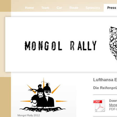
Home
Team
Car
Route
Sponsors
Press
Lufthansa E
Die Reifenprü
Downl
Mong
PDF-
Mongol Rally 2012